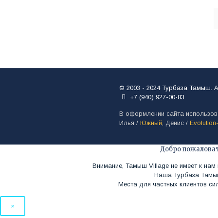
© 2003 - 2024 Турбаза Тамыш. 
+7 (940) 927-00-83
В оформлении сайта использов
Илья /
Южный
, Денис /
Evolution
Добро пожалова
Внимание, Тамыш Village не имеет к нам
Наша Турбаза Тамыш
Места для частных клиентов сил
×